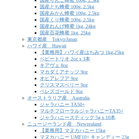
国産りんご蜂蜜 100g, 2.5kg
国産とち蜂蜜 100g, 2.5kg
国産みかん蜂蜜 100g, 2.5kg
国産くり蜂蜜 100g, 2.5kg
国産れんげ蜂蜜 1kg, 24kg
国産百花蜂蜜 1kg, 25kg
東京都産 Tokyo/Japan
ハワイ産 Hawaii
【業務用】ハワイ産はちみつ 1kg,25kg
ベビートリオ 2oz x 3本
キアヴェ 8oz
マカダミアナッツ 9oz
オヒアレフア 9oz
クリスマスベリー 9oz
ペレズゴールド 9oz
オーストラリア産 Australia
ジャラハニー TA50+
マルチフローラルジャラハニーTA35+
ジャラハニースティック 5g x 10本
ニュージーランド産 Newzealand
【業務用】マヌカハニー 15kg
マヌカハニー UMF10+ キャンディー 23g