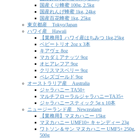
国産くり蜂蜜 100g, 2.5kg
国産れんげ蜂蜜 1kg, 24kg
国産百花蜂蜜 1kg, 25kg
東京都産 Tokyo/Japan
ハワイ産 Hawaii
【業務用】ハワイ産はちみつ 1kg,25kg
ベビートリオ 2oz x 3本
キアヴェ 8oz
マカダミアナッツ 9oz
オヒアレフア 9oz
クリスマスベリー 9oz
ペレズゴールド 9oz
オーストラリア産 Australia
ジャラハニー TA50+
マルチフローラルジャラハニーTA35+
ジャラハニースティック 5g x 10本
ニュージーランド産 Newzealand
【業務用】マヌカハニー 15kg
マヌカハニー UMF10+ キャンディー 23g
ワトソン＆サン マヌカハニー UMF5+ 250g,
500g