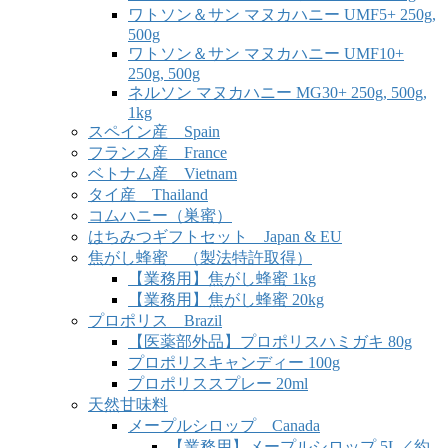
ワトソン＆サン マヌカハニー UMF5+ 250g,
500g
ワトソン＆サン マヌカハニー UMF10+
250g, 500g
ネルソン マヌカハニー MG30+ 250g, 500g,
1kg
スペイン産 Spain
フランス産 France
ベトナム産 Vietnam
タイ産 Thailand
コムハニー（巣蜜）
はちみつギフトセット Japan & EU
焦がし蜂蜜 （製法特許取得）
【業務用】焦がし蜂蜜 1kg
【業務用】焦がし蜂蜜 20kg
プロポリス Brazil
【医薬部外品】プロポリスハミガキ 80g
プロポリスキャンディー 100g
プロポリススプレー 20ml
天然甘味料
メープルシロップ Canada
【業務用】メープルシロップ 5L／約