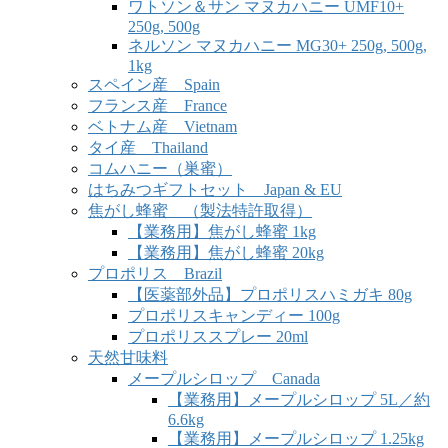
ワトソン＆サン マヌカハニー UMF10+
250g, 500g
ネルソン マヌカハニー MG30+ 250g, 500g,
1kg
スペイン産 Spain
フランス産 France
ベトナム産 Vietnam
タイ産 Thailand
コムハニー（巣蜜）
はちみつギフトセット Japan & EU
焦がし蜂蜜 （製法特許取得）
【業務用】焦がし蜂蜜 1kg
【業務用】焦がし蜂蜜 20kg
プロポリス Brazil
【医薬部外品】プロポリスハミガキ 80g
プロポリスキャンディー 100g
プロポリススプレー 20ml
天然甘味料
メープルシロップ Canada
【業務用】メープルシロップ 5L／約
6.6kg
【業務用】メープルシロップ 1.25kg