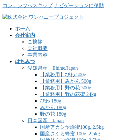
コンテンツへスキップ
ナビゲーションに移動
ホーム
会社案内
ご挨拶
会社概要
事業内容
はちみつ
愛媛県産 Ehime/Japan
【業務用】びわ 500g
【業務用】みかん 500g
【業務用】野の花 500g
【業務用】野の花蜜 24kg
びわ 180g
みかん 180g
野の花 180g
日本国産 Japan
国産アカシヤ蜂蜜100g, 2.5kg
国産さくら蜂蜜 100g, 2.5kg