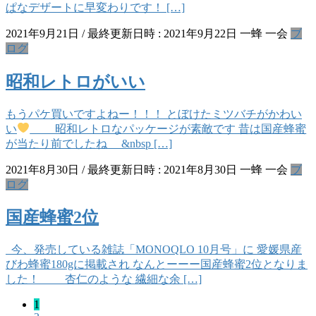
ぱなデザートに早変わりです！ […]
2021年9月21日
/ 最終更新日時 :
2021年9月22日
一蜂 一会
ブ
ログ
昭和レトロがいい
もうパケ買いですよねー！！！ とぼけたミツバチがかわい
い
昭和レトロなパッケージが素敵です 昔は国産蜂蜜
が当たり前でしたね &nbsp […]
2021年8月30日
/ 最終更新日時 :
2021年8月30日
一蜂 一会
ブ
ログ
国産蜂蜜2位
今、発売している雑誌「MONOQLO 10月号」に 愛媛県産
びわ蜂蜜180gに掲載され なんとーーー国産蜂蜜2位となりま
した！ 杏仁のような 繊細な余 […]
固
1
投