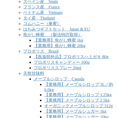
スペイン産 Spain
フランス産 France
ベトナム産 Vietnam
タイ産 Thailand
コムハニー（巣蜜）
はちみつギフトセット Japan & EU
焦がし蜂蜜 （製法特許取得）
【業務用】焦がし蜂蜜 1kg
【業務用】焦がし蜂蜜 20kg
プロポリス Brazil
【医薬部外品】プロポリスハミガキ 80g
プロポリスキャンディー 100g
プロポリススプレー 20ml
天然甘味料
メープルシロップ Canada
【業務用】メープルシロップ 5L／約
6.6kg
【業務用】メープルシロップ 1.25kg
【業務用】メープルシロップ 2.5kg
オーガニックメープルシロップ 312g
【業務用】メープルシュガー 1kg
【業務用】メープルシュガー 10kg