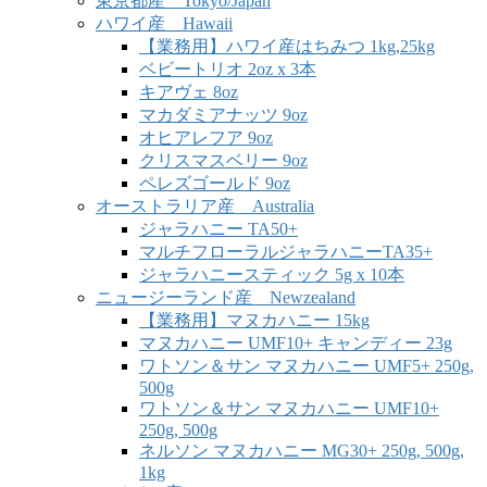
東京都産 Tokyo/Japan
ハワイ産 Hawaii
【業務用】ハワイ産はちみつ 1kg,25kg
ベビートリオ 2oz x 3本
キアヴェ 8oz
マカダミアナッツ 9oz
オヒアレフア 9oz
クリスマスベリー 9oz
ペレズゴールド 9oz
オーストラリア産 Australia
ジャラハニー TA50+
マルチフローラルジャラハニーTA35+
ジャラハニースティック 5g x 10本
ニュージーランド産 Newzealand
【業務用】マヌカハニー 15kg
マヌカハニー UMF10+ キャンディー 23g
ワトソン＆サン マヌカハニー UMF5+ 250g,
500g
ワトソン＆サン マヌカハニー UMF10+
250g, 500g
ネルソン マヌカハニー MG30+ 250g, 500g,
1kg