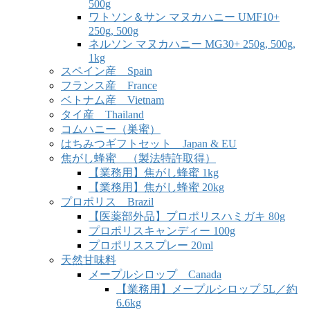
500g
ワトソン＆サン マヌカハニー UMF10+
250g, 500g
ネルソン マヌカハニー MG30+ 250g, 500g,
1kg
スペイン産 Spain
フランス産 France
ベトナム産 Vietnam
タイ産 Thailand
コムハニー（巣蜜）
はちみつギフトセット Japan & EU
焦がし蜂蜜 （製法特許取得）
【業務用】焦がし蜂蜜 1kg
【業務用】焦がし蜂蜜 20kg
プロポリス Brazil
【医薬部外品】プロポリスハミガキ 80g
プロポリスキャンディー 100g
プロポリススプレー 20ml
天然甘味料
メープルシロップ Canada
【業務用】メープルシロップ 5L／約
6.6kg