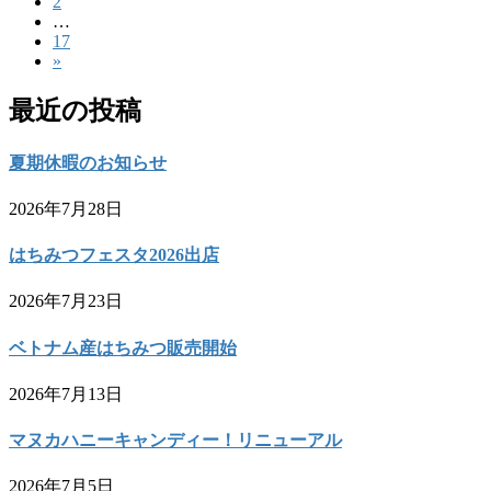
固
2
定
稿
…
定
ペ
固
17
ペ
ー
ナ
»
定
ー
ジ
ペ
ビ
ジ
最近の投稿
ー
ゲ
ジ
ー
夏期休暇のお知らせ
シ
2026年7月28日
ョ
はちみつフェスタ2026出店
ン
2026年7月23日
ベトナム産はちみつ販売開始
2026年7月13日
マヌカハニーキャンディー！リニューアル
2026年7月5日