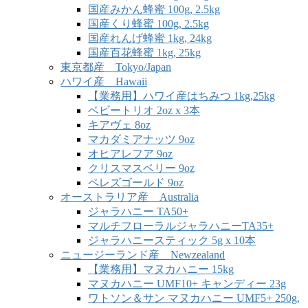
国産みかん蜂蜜 100g, 2.5kg
国産くり蜂蜜 100g, 2.5kg
国産れんげ蜂蜜 1kg, 24kg
国産百花蜂蜜 1kg, 25kg
東京都産 Tokyo/Japan
ハワイ産 Hawaii
【業務用】ハワイ産はちみつ 1kg,25kg
ベビートリオ 2oz x 3本
キアヴェ 8oz
マカダミアナッツ 9oz
オヒアレフア 9oz
クリスマスベリー 9oz
ペレズゴールド 9oz
オーストラリア産 Australia
ジャラハニー TA50+
マルチフローラルジャラハニーTA35+
ジャラハニースティック 5g x 10本
ニュージーランド産 Newzealand
【業務用】マヌカハニー 15kg
マヌカハニー UMF10+ キャンディー 23g
ワトソン＆サン マヌカハニー UMF5+ 250g,