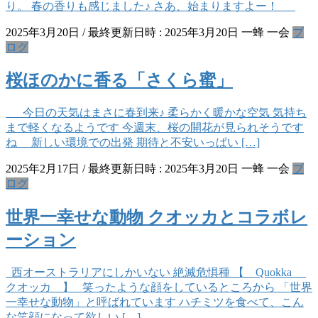
り。 春の香りも感じました♪ さあ、始まりますよー！
2025年3月20日
/ 最終更新日時 :
2025年3月20日
一蜂 一会
ブ
ログ
桜ほのかに香る「さくら蜜」
今日の天気はまさに春到来♪ 柔らかく暖かな空気 気持ち
まで軽くなるようです 今週末、桜の開花が見られそうです
ね 新しい環境での出発 期待と不安いっぱい […]
2025年2月17日
/ 最終更新日時 :
2025年3月20日
一蜂 一会
ブ
ログ
世界一幸せな動物 クオッカとコラボレ
ーション
西オーストラリアにしかいない 絶滅危惧種 【 Quokka
クオッカ 】 笑ったような顔をしているところから 「世界
一幸せな動物」と呼ばれています ハチミツを食べて、こん
な笑顔になって欲しい […]