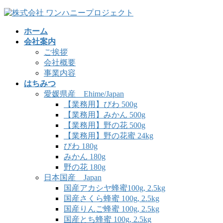
コ
ナ
ン
ビ
ホーム
テ
ゲ
会社案内
ン
ー
ご挨拶
ツ
シ
会社概要
へ
ョ
事業内容
ス
ン
はちみつ
キ
に
愛媛県産 Ehime/Japan
ッ
移
【業務用】びわ 500g
プ
動
【業務用】みかん 500g
【業務用】野の花 500g
【業務用】野の花蜜 24kg
びわ 180g
みかん 180g
野の花 180g
日本国産 Japan
国産アカシヤ蜂蜜100g, 2.5kg
国産さくら蜂蜜 100g, 2.5kg
国産りんご蜂蜜 100g, 2.5kg
国産とち蜂蜜 100g, 2.5kg