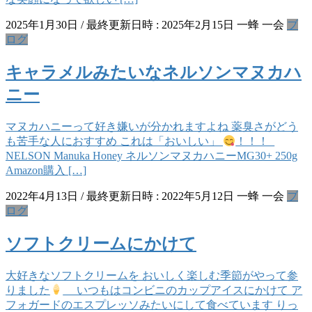
2025年1月30日
/ 最終更新日時 :
2025年2月15日
一蜂 一会
ブ
ログ
キャラメルみたいなネルソンマヌカハ
ニー
マヌカハニーって好き嫌いが分かれますよね 薬臭さがどう
も苦手な人におすすめ これは「おいしい」
！！！
NELSON Manuka Honey ネルソンマヌカハニーMG30+ 250g
Amazon購入 […]
2022年4月13日
/ 最終更新日時 :
2022年5月12日
一蜂 一会
ブ
ログ
ソフトクリームにかけて
大好きなソフトクリームを おいしく楽しむ季節がやって参
りました
いつもはコンビニのカップアイスにかけて ア
フォガードのエスプレッソみたいにして食べています りっ