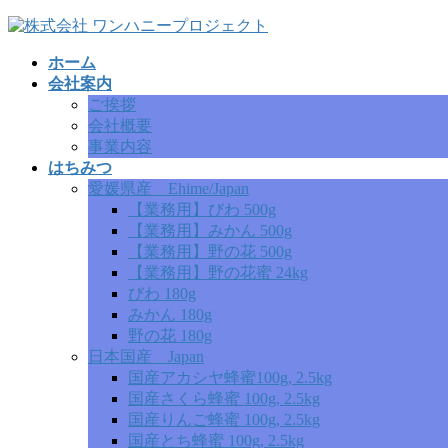
コ
ナ
ン
ビ
ホーム
テ
ゲ
会社案内
ン
ー
ご挨拶
ツ
シ
会社概要
へ
ョ
事業内容
ス
ン
はちみつ
キ
に
愛媛県産 Ehime/Japan
ッ
移
【業務用】びわ 500g
プ
動
【業務用】みかん 500g
【業務用】野の花 500g
【業務用】野の花蜜 24kg
びわ 180g
みかん 180g
野の花 180g
日本国産 Japan
国産アカシヤ蜂蜜100g, 2.5kg
国産さくら蜂蜜 100g, 2.5kg
国産りんご蜂蜜 100g, 2.5kg
国産とち蜂蜜 100g, 2.5kg