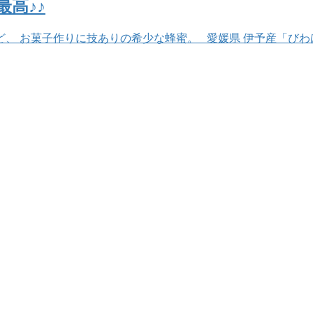
最高♪♪
、 お菓子作りに技ありの希少な蜂蜜。 愛媛県 伊予産「びわ