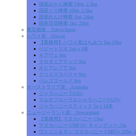
国産みかん蜂蜜 100g, 2.5kg
国産くり蜂蜜 100g, 2.5kg
国産れんげ蜂蜜 1kg, 24kg
国産百花蜂蜜 1kg, 25kg
東京都産 Tokyo/Japan
ハワイ産 Hawaii
【業務用】ハワイ産はちみつ 1kg,25kg
ベビートリオ 2oz x 3本
キアヴェ 8oz
マカダミアナッツ 9oz
オヒアレフア 9oz
クリスマスベリー 9oz
ペレズゴールド 9oz
オーストラリア産 Australia
ジャラハニー TA50+
マルチフローラルジャラハニーTA35+
ジャラハニースティック 5g x 10本
ニュージーランド産 Newzealand
【業務用】マヌカハニー 15kg
マヌカハニー UMF10+ キャンディー 23g
ワトソン＆サン マヌカハニー UMF5+ 250g, 5