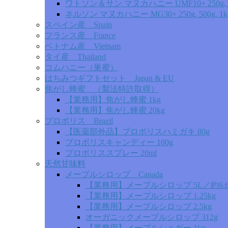
ワトソン＆サン マヌカハニー UMF10+ 250g, 5
ネルソン マヌカハニー MG30+ 250g, 500g, 1k
スペイン産 Spain
フランス産 France
ベトナム産 Vietnam
タイ産 Thailand
コムハニー（巣蜜）
はちみつギフトセット Japan & EU
焦がし蜂蜜 （製法特許取得）
【業務用】焦がし蜂蜜 1kg
【業務用】焦がし蜂蜜 20kg
プロポリス Brazil
【医薬部外品】プロポリスハミガキ 80g
プロポリスキャンディー 100g
プロポリススプレー 20ml
天然甘味料
メープルシロップ Canada
【業務用】メープルシロップ 5L／約6.6
【業務用】メープルシロップ 1.25kg
【業務用】メープルシロップ 2.5kg
オーガニックメープルシロップ 312g
【業務用】メープルシュガー 1kg