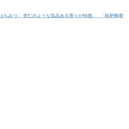
はちみつ」 杏仁のような気品ある香りが特徴。 「枇杷蜂蜜