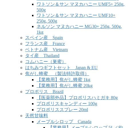
ワトソン＆サン マヌカハニー UMF5+ 250g,
500g
ワトソン＆サン マヌカハニー UMF10+
250g, 500g
ネルソン マヌカハニー MG30+ 250g, 500g,
1kg
スペイン産 Spain
フランス産 France
ベトナム産 Vietnam
タイ産 Thailand
コムハニー（巣蜜）
はちみつギフトセット Japan & EU
焦がし蜂蜜 （製法特許取得）
【業務用】焦がし蜂蜜 1kg
【業務用】焦がし蜂蜜 20kg
プロポリス Brazil
【医薬部外品】プロポリスハミガキ 80g
プロポリスキャンディー 100g
プロポリススプレー 20ml
天然甘味料
メープルシロップ Canada
【業務用】メープルシロップ 5L／約