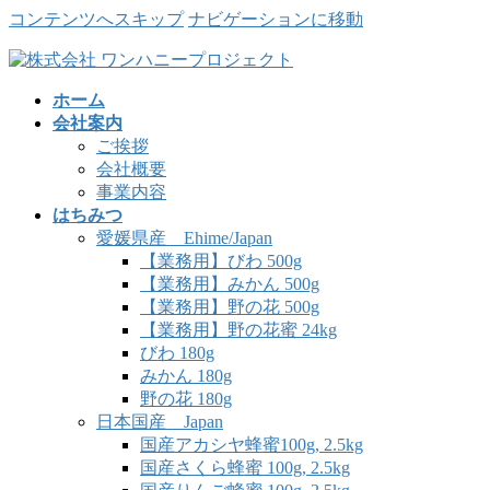
コンテンツへスキップ
ナビゲーションに移動
ホーム
会社案内
ご挨拶
会社概要
事業内容
はちみつ
愛媛県産 Ehime/Japan
【業務用】びわ 500g
【業務用】みかん 500g
【業務用】野の花 500g
【業務用】野の花蜜 24kg
びわ 180g
みかん 180g
野の花 180g
日本国産 Japan
国産アカシヤ蜂蜜100g, 2.5kg
国産さくら蜂蜜 100g, 2.5kg