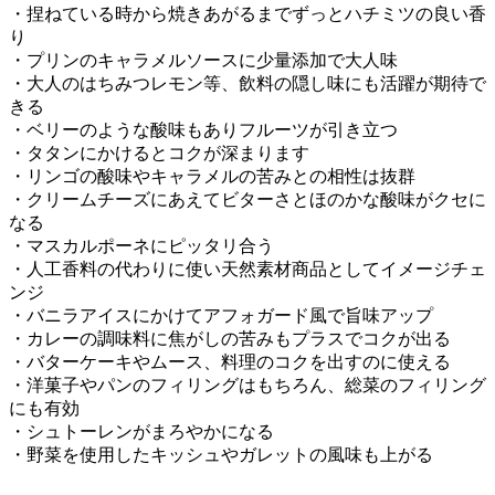
・捏ねている時から焼きあがるまでずっとハチミツの良い香
り
・プリンのキャラメルソースに少量添加で大人味
・大人のはちみつレモン等、飲料の隠し味にも活躍が期待で
きる
・ベリーのような酸味もありフルーツが引き立つ
・タタンにかけるとコクが深まります
・リンゴの酸味やキャラメルの苦みとの相性は抜群
・クリームチーズにあえてビターさとほのかな酸味がクセに
なる
・マスカルポーネにピッタリ合う
・人工香料の代わりに使い天然素材商品としてイメージチェ
ンジ
・バニラアイスにかけてアフォガード風で旨味アップ
・カレーの調味料に焦がしの苦みもプラスでコクが出る
・バターケーキやムース、料理のコクを出すのに使える
・洋菓子やパンのフィリングはもちろん、総菜のフィリング
にも有効
・シュトーレンがまろやかになる
・野菜を使用したキッシュやガレットの風味も上がる