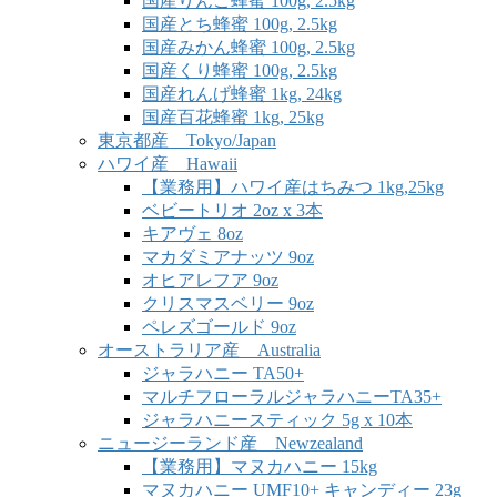
国産りんご蜂蜜 100g, 2.5kg
国産とち蜂蜜 100g, 2.5kg
国産みかん蜂蜜 100g, 2.5kg
国産くり蜂蜜 100g, 2.5kg
国産れんげ蜂蜜 1kg, 24kg
国産百花蜂蜜 1kg, 25kg
東京都産 Tokyo/Japan
ハワイ産 Hawaii
【業務用】ハワイ産はちみつ 1kg,25kg
ベビートリオ 2oz x 3本
キアヴェ 8oz
マカダミアナッツ 9oz
オヒアレフア 9oz
クリスマスベリー 9oz
ペレズゴールド 9oz
オーストラリア産 Australia
ジャラハニー TA50+
マルチフローラルジャラハニーTA35+
ジャラハニースティック 5g x 10本
ニュージーランド産 Newzealand
【業務用】マヌカハニー 15kg
マヌカハニー UMF10+ キャンディー 23g