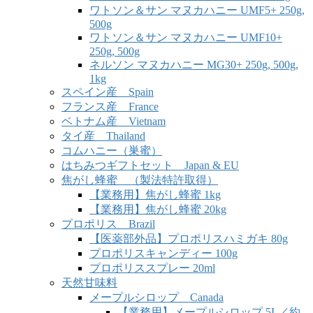
ワトソン＆サン マヌカハニー UMF5+ 250g,
500g
ワトソン＆サン マヌカハニー UMF10+
250g, 500g
ネルソン マヌカハニー MG30+ 250g, 500g,
1kg
スペイン産 Spain
フランス産 France
ベトナム産 Vietnam
タイ産 Thailand
コムハニー（巣蜜）
はちみつギフトセット Japan & EU
焦がし蜂蜜 （製法特許取得）
【業務用】焦がし蜂蜜 1kg
【業務用】焦がし蜂蜜 20kg
プロポリス Brazil
【医薬部外品】プロポリスハミガキ 80g
プロポリスキャンディー 100g
プロポリススプレー 20ml
天然甘味料
メープルシロップ Canada
【業務用】メープルシロップ 5L／約