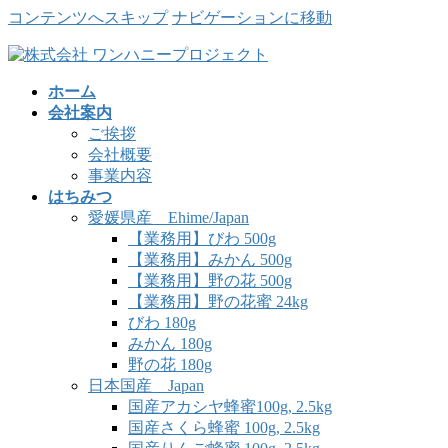
コンテンツへスキップ
ナビゲーションに移動
ホーム
会社案内
ご挨拶
会社概要
事業内容
はちみつ
愛媛県産 Ehime/Japan
【業務用】びわ 500g
【業務用】みかん 500g
【業務用】野の花 500g
【業務用】野の花蜜 24kg
びわ 180g
みかん 180g
野の花 180g
日本国産 Japan
国産アカシヤ蜂蜜100g, 2.5kg
国産さくら蜂蜜 100g, 2.5kg