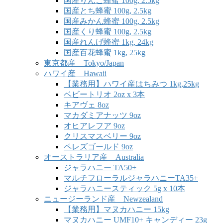
国産りんご蜂蜜 100g, 2.5kg
国産とち蜂蜜 100g, 2.5kg
国産みかん蜂蜜 100g, 2.5kg
国産くり蜂蜜 100g, 2.5kg
国産れんげ蜂蜜 1kg, 24kg
国産百花蜂蜜 1kg, 25kg
東京都産 Tokyo/Japan
ハワイ産 Hawaii
【業務用】ハワイ産はちみつ 1kg,25kg
ベビートリオ 2oz x 3本
キアヴェ 8oz
マカダミアナッツ 9oz
オヒアレフア 9oz
クリスマスベリー 9oz
ペレズゴールド 9oz
オーストラリア産 Australia
ジャラハニー TA50+
マルチフローラルジャラハニーTA35+
ジャラハニースティック 5g x 10本
ニュージーランド産 Newzealand
【業務用】マヌカハニー 15kg
マヌカハニー UMF10+ キャンディー 23g