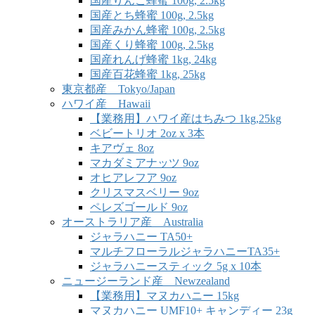
国産りんご蜂蜜 100g, 2.5kg
国産とち蜂蜜 100g, 2.5kg
国産みかん蜂蜜 100g, 2.5kg
国産くり蜂蜜 100g, 2.5kg
国産れんげ蜂蜜 1kg, 24kg
国産百花蜂蜜 1kg, 25kg
東京都産 Tokyo/Japan
ハワイ産 Hawaii
【業務用】ハワイ産はちみつ 1kg,25kg
ベビートリオ 2oz x 3本
キアヴェ 8oz
マカダミアナッツ 9oz
オヒアレフア 9oz
クリスマスベリー 9oz
ペレズゴールド 9oz
オーストラリア産 Australia
ジャラハニー TA50+
マルチフローラルジャラハニーTA35+
ジャラハニースティック 5g x 10本
ニュージーランド産 Newzealand
【業務用】マヌカハニー 15kg
マヌカハニー UMF10+ キャンディー 23g