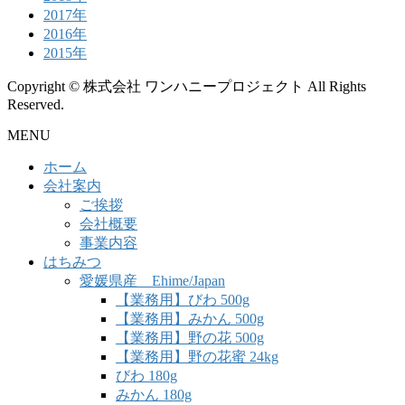
2017年
2016年
2015年
Copyright © 株式会社 ワンハニープロジェクト All Rights
Reserved.
MENU
ホーム
会社案内
ご挨拶
会社概要
事業内容
はちみつ
愛媛県産 Ehime/Japan
【業務用】びわ 500g
【業務用】みかん 500g
【業務用】野の花 500g
【業務用】野の花蜜 24kg
びわ 180g
みかん 180g