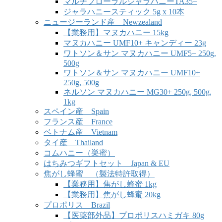
マルチフローラルジャラハニーTA35+
ジャラハニースティック 5g x 10本
ニュージーランド産 Newzealand
【業務用】マヌカハニー 15kg
マヌカハニー UMF10+ キャンディー 23g
ワトソン＆サン マヌカハニー UMF5+ 250g,
500g
ワトソン＆サン マヌカハニー UMF10+
250g, 500g
ネルソン マヌカハニー MG30+ 250g, 500g,
1kg
スペイン産 Spain
フランス産 France
ベトナム産 Vietnam
タイ産 Thailand
コムハニー（巣蜜）
はちみつギフトセット Japan & EU
焦がし蜂蜜 （製法特許取得）
【業務用】焦がし蜂蜜 1kg
【業務用】焦がし蜂蜜 20kg
プロポリス Brazil
【医薬部外品】プロポリスハミガキ 80g