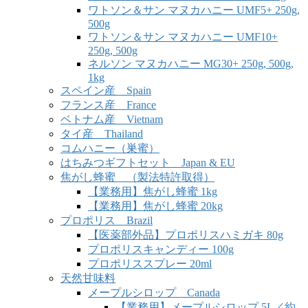
ワトソン＆サン マヌカハニー UMF5+ 250g,
500g
ワトソン＆サン マヌカハニー UMF10+
250g, 500g
ネルソン マヌカハニー MG30+ 250g, 500g,
1kg
スペイン産 Spain
フランス産 France
ベトナム産 Vietnam
タイ産 Thailand
コムハニー（巣蜜）
はちみつギフトセット Japan & EU
焦がし蜂蜜 （製法特許取得）
【業務用】焦がし蜂蜜 1kg
【業務用】焦がし蜂蜜 20kg
プロポリス Brazil
【医薬部外品】プロポリスハミガキ 80g
プロポリスキャンディー 100g
プロポリススプレー 20ml
天然甘味料
メープルシロップ Canada
【業務用】メープルシロップ 5L／約