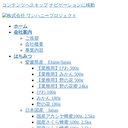
コンテンツへスキップ
ナビゲーションに移動
ホーム
会社案内
ご挨拶
会社概要
事業内容
はちみつ
愛媛県産 Ehime/Japan
【業務用】びわ 500g
【業務用】みかん 500g
【業務用】野の花 500g
【業務用】野の花蜜 24kg
びわ 180g
みかん 180g
野の花 180g
日本国産 Japan
国産アカシヤ蜂蜜100g, 2.5kg
国産さくら蜂蜜 100g, 2.5kg