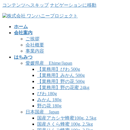
コンテンツへスキップ
ナビゲーションに移動
ホーム
会社案内
ご挨拶
会社概要
事業内容
はちみつ
愛媛県産 Ehime/Japan
【業務用】びわ 500g
【業務用】みかん 500g
【業務用】野の花 500g
【業務用】野の花蜜 24kg
びわ 180g
みかん 180g
野の花 180g
日本国産 Japan
国産アカシヤ蜂蜜100g, 2.5kg
国産さくら蜂蜜 100g, 2.5kg