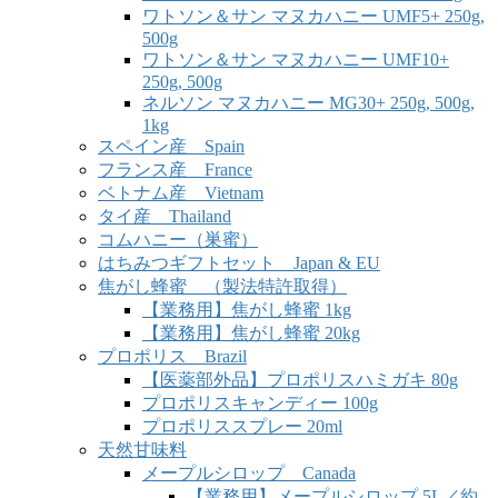
ワトソン＆サン マヌカハニー UMF5+ 250g,
500g
ワトソン＆サン マヌカハニー UMF10+
250g, 500g
ネルソン マヌカハニー MG30+ 250g, 500g,
1kg
スペイン産 Spain
フランス産 France
ベトナム産 Vietnam
タイ産 Thailand
コムハニー（巣蜜）
はちみつギフトセット Japan & EU
焦がし蜂蜜 （製法特許取得）
【業務用】焦がし蜂蜜 1kg
【業務用】焦がし蜂蜜 20kg
プロポリス Brazil
【医薬部外品】プロポリスハミガキ 80g
プロポリスキャンディー 100g
プロポリススプレー 20ml
天然甘味料
メープルシロップ Canada
【業務用】メープルシロップ 5L／約