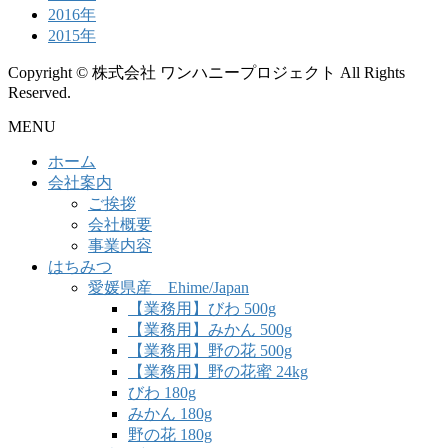
2016年
2015年
Copyright © 株式会社 ワンハニープロジェクト All Rights
Reserved.
MENU
ホーム
会社案内
ご挨拶
会社概要
事業内容
はちみつ
愛媛県産 Ehime/Japan
【業務用】びわ 500g
【業務用】みかん 500g
【業務用】野の花 500g
【業務用】野の花蜜 24kg
びわ 180g
みかん 180g
野の花 180g