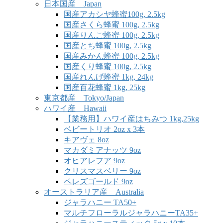
日本国産 Japan
国産アカシヤ蜂蜜100g, 2.5kg
国産さくら蜂蜜 100g, 2.5kg
国産りんご蜂蜜 100g, 2.5kg
国産とち蜂蜜 100g, 2.5kg
国産みかん蜂蜜 100g, 2.5kg
国産くり蜂蜜 100g, 2.5kg
国産れんげ蜂蜜 1kg, 24kg
国産百花蜂蜜 1kg, 25kg
東京都産 Tokyo/Japan
ハワイ産 Hawaii
【業務用】ハワイ産はちみつ 1kg,25kg
ベビートリオ 2oz x 3本
キアヴェ 8oz
マカダミアナッツ 9oz
オヒアレフア 9oz
クリスマスベリー 9oz
ペレズゴールド 9oz
オーストラリア産 Australia
ジャラハニー TA50+
マルチフローラルジャラハニーTA35+