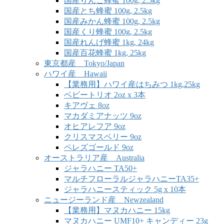
国産りんご蜂蜜 100g, 2.5kg
国産とち蜂蜜 100g, 2.5kg
国産みかん蜂蜜 100g, 2.5kg
国産くり蜂蜜 100g, 2.5kg
国産れんげ蜂蜜 1kg, 24kg
国産百花蜂蜜 1kg, 25kg
東京都産 Tokyo/Japan
ハワイ産 Hawaii
【業務用】ハワイ産はちみつ 1kg,25kg
ベビートリオ 2oz x 3本
キアヴェ 8oz
マカダミアナッツ 9oz
オヒアレフア 9oz
クリスマスベリー 9oz
ペレズゴールド 9oz
オーストラリア産 Australia
ジャラハニー TA50+
マルチフローラルジャラハニーTA35+
ジャラハニースティック 5g x 10本
ニュージーランド産 Newzealand
【業務用】マヌカハニー 15kg
マヌカハニー UMF10+ キャンディー 23g