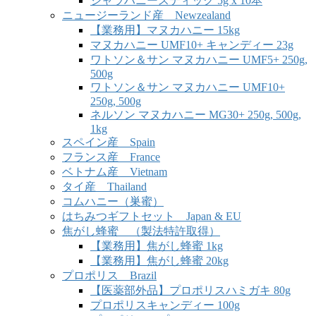
ジャラハニースティック 5g x 10本
ニュージーランド産 Newzealand
【業務用】マヌカハニー 15kg
マヌカハニー UMF10+ キャンディー 23g
ワトソン＆サン マヌカハニー UMF5+ 250g,
500g
ワトソン＆サン マヌカハニー UMF10+
250g, 500g
ネルソン マヌカハニー MG30+ 250g, 500g,
1kg
スペイン産 Spain
フランス産 France
ベトナム産 Vietnam
タイ産 Thailand
コムハニー（巣蜜）
はちみつギフトセット Japan & EU
焦がし蜂蜜 （製法特許取得）
【業務用】焦がし蜂蜜 1kg
【業務用】焦がし蜂蜜 20kg
プロポリス Brazil
【医薬部外品】プロポリスハミガキ 80g
プロポリスキャンディー 100g