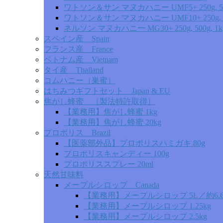
ワトソン＆サン マヌカハニー UMF5+ 250g, 5
ワトソン＆サン マヌカハニー UMF10+ 250g, 5
ネルソン マヌカハニー MG30+ 250g, 500g, 1k
スペイン産 Spain
フランス産 France
ベトナム産 Vietnam
タイ産 Thailand
コムハニー（巣蜜）
はちみつギフトセット Japan & EU
焦がし蜂蜜 （製法特許取得）
【業務用】焦がし蜂蜜 1kg
【業務用】焦がし蜂蜜 20kg
プロポリス Brazil
【医薬部外品】プロポリスハミガキ 80g
プロポリスキャンディー 100g
プロポリススプレー 20ml
天然甘味料
メープルシロップ Canada
【業務用】メープルシロップ 5L／約6.6
【業務用】メープルシロップ 1.25kg
【業務用】メープルシロップ 2.5kg