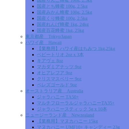
国産りんご蜂蜜 100g, 2.5kg
国産とち蜂蜜 100g, 2.5kg
国産みかん蜂蜜 100g, 2.5kg
国産くり蜂蜜 100g, 2.5kg
国産れんげ蜂蜜 1kg, 24kg
国産百花蜂蜜 1kg, 25kg
東京都産 Tokyo/Japan
ハワイ産 Hawaii
【業務用】ハワイ産はちみつ 1kg,25kg
ベビートリオ 2oz x 3本
キアヴェ 8oz
マカダミアナッツ 9oz
オヒアレフア 9oz
クリスマスベリー 9oz
ペレズゴールド 9oz
オーストラリア産 Australia
ジャラハニー TA50+
マルチフローラルジャラハニーTA35+
ジャラハニースティック 5g x 10本
ニュージーランド産 Newzealand
【業務用】マヌカハニー 15kg
マヌカハニー UMF10+ キャンディー 23g