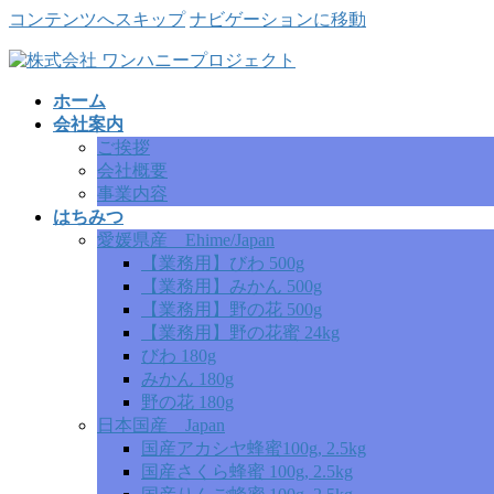
コンテンツへスキップ
ナビゲーションに移動
ホーム
会社案内
ご挨拶
会社概要
事業内容
はちみつ
愛媛県産 Ehime/Japan
【業務用】びわ 500g
【業務用】みかん 500g
【業務用】野の花 500g
【業務用】野の花蜜 24kg
びわ 180g
みかん 180g
野の花 180g
日本国産 Japan
国産アカシヤ蜂蜜100g, 2.5kg
国産さくら蜂蜜 100g, 2.5kg