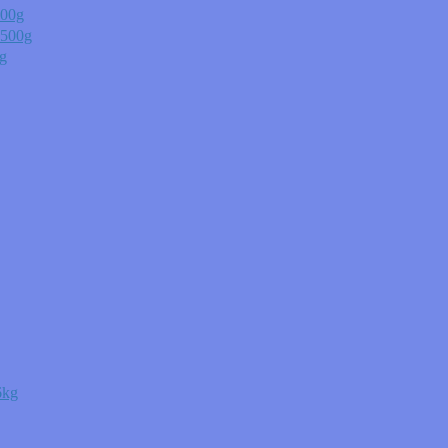
00g
00g
g
kg