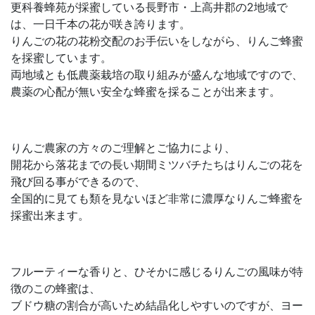
更科養蜂苑が採蜜している長野市・上高井郡の2地域で
は、一日千本の花が咲き誇ります。
りんごの花の花粉交配のお手伝いをしながら、りんご蜂蜜
を採蜜しています。
両地域とも低農薬栽培の取り組みが盛んな地域ですので、
農薬の心配が無い安全な蜂蜜を採ることが出来ます。
りんご農家の方々のご理解とご協力により、
開花から落花までの長い期間ミツバチたちはりんごの花を
飛び回る事ができるので、
全国的に見ても類を見ないほど非常に濃厚なりんご蜂蜜を
採蜜出来ます。
フルーティーな香りと、ひそかに感じるりんごの風味が特
徴のこの蜂蜜は、
ブドウ糖の割合が高いため結晶化しやすいのですが、ヨー