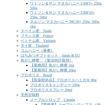
ワトソン＆サン マヌカハニー UMF5+ 250g,
500g
ワトソン＆サン マヌカハニー UMF10+
250g, 500g
ネルソン マヌカハニー MG30+ 250g, 500g,
1kg
スペイン産 Spain
フランス産 France
ベトナム産 Vietnam
タイ産 Thailand
コムハニー（巣蜜）
はちみつギフトセット Japan & EU
焦がし蜂蜜 （製法特許取得）
【業務用】焦がし蜂蜜 1kg
【業務用】焦がし蜂蜜 20kg
プロポリス Brazil
【医薬部外品】プロポリスハミガキ 80g
プロポリスキャンディー 100g
プロポリススプレー 20ml
天然甘味料
メープルシロップ Canada
【業務用】メープルシロップ 5L／約