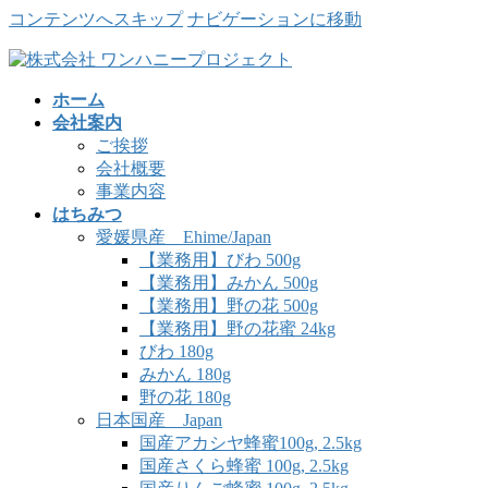
コンテンツへスキップ
ナビゲーションに移動
ホーム
会社案内
ご挨拶
会社概要
事業内容
はちみつ
愛媛県産 Ehime/Japan
【業務用】びわ 500g
【業務用】みかん 500g
【業務用】野の花 500g
【業務用】野の花蜜 24kg
びわ 180g
みかん 180g
野の花 180g
日本国産 Japan
国産アカシヤ蜂蜜100g, 2.5kg
国産さくら蜂蜜 100g, 2.5kg