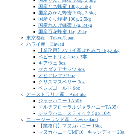
国産りんご蜂蜜 100g, 2.5kg
国産とち蜂蜜 100g, 2.5kg
国産みかん蜂蜜 100g, 2.5kg
国産くり蜂蜜 100g, 2.5kg
国産れんげ蜂蜜 1kg, 24kg
国産百花蜂蜜 1kg, 25kg
東京都産 Tokyo/Japan
ハワイ産 Hawaii
【業務用】ハワイ産はちみつ 1kg,25kg
ベビートリオ 2oz x 3本
キアヴェ 8oz
マカダミアナッツ 9oz
オヒアレフア 9oz
クリスマスベリー 9oz
ペレズゴールド 9oz
オーストラリア産 Australia
ジャラハニー TA50+
マルチフローラルジャラハニーTA35+
ジャラハニースティック 5g x 10本
ニュージーランド産 Newzealand
【業務用】マヌカハニー 15kg
マヌカハニー UMF10+ キャンディー 23g