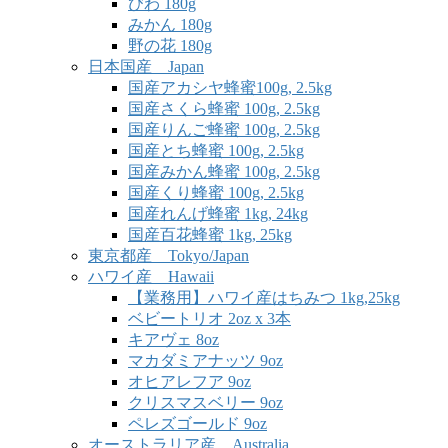
びわ 180g
みかん 180g
野の花 180g
日本国産 Japan
国産アカシヤ蜂蜜100g, 2.5kg
国産さくら蜂蜜 100g, 2.5kg
国産りんご蜂蜜 100g, 2.5kg
国産とち蜂蜜 100g, 2.5kg
国産みかん蜂蜜 100g, 2.5kg
国産くり蜂蜜 100g, 2.5kg
国産れんげ蜂蜜 1kg, 24kg
国産百花蜂蜜 1kg, 25kg
東京都産 Tokyo/Japan
ハワイ産 Hawaii
【業務用】ハワイ産はちみつ 1kg,25kg
ベビートリオ 2oz x 3本
キアヴェ 8oz
マカダミアナッツ 9oz
オヒアレフア 9oz
クリスマスベリー 9oz
ペレズゴールド 9oz
オーストラリア産 Australia