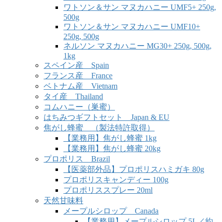
ワトソン＆サン マヌカハニー UMF5+ 250g,
500g
ワトソン＆サン マヌカハニー UMF10+
250g, 500g
ネルソン マヌカハニー MG30+ 250g, 500g,
1kg
スペイン産 Spain
フランス産 France
ベトナム産 Vietnam
タイ産 Thailand
コムハニー（巣蜜）
はちみつギフトセット Japan & EU
焦がし蜂蜜 （製法特許取得）
【業務用】焦がし蜂蜜 1kg
【業務用】焦がし蜂蜜 20kg
プロポリス Brazil
【医薬部外品】プロポリスハミガキ 80g
プロポリスキャンディー 100g
プロポリススプレー 20ml
天然甘味料
メープルシロップ Canada
【業務用】メープルシロップ 5L／約