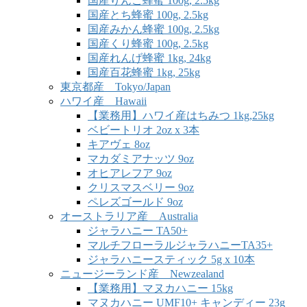
国産りんご蜂蜜 100g, 2.5kg
国産とち蜂蜜 100g, 2.5kg
国産みかん蜂蜜 100g, 2.5kg
国産くり蜂蜜 100g, 2.5kg
国産れんげ蜂蜜 1kg, 24kg
国産百花蜂蜜 1kg, 25kg
東京都産 Tokyo/Japan
ハワイ産 Hawaii
【業務用】ハワイ産はちみつ 1kg,25kg
ベビートリオ 2oz x 3本
キアヴェ 8oz
マカダミアナッツ 9oz
オヒアレフア 9oz
クリスマスベリー 9oz
ペレズゴールド 9oz
オーストラリア産 Australia
ジャラハニー TA50+
マルチフローラルジャラハニーTA35+
ジャラハニースティック 5g x 10本
ニュージーランド産 Newzealand
【業務用】マヌカハニー 15kg
マヌカハニー UMF10+ キャンディー 23g