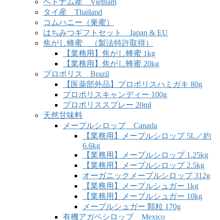
ベトナム産 Vietnam
タイ産 Thailand
コムハニー（巣蜜）
はちみつギフトセット Japan & EU
焦がし蜂蜜 （製法特許取得）
【業務用】焦がし蜂蜜 1kg
【業務用】焦がし蜂蜜 20kg
プロポリス Brazil
【医薬部外品】プロポリスハミガキ 80g
プロポリスキャンディー 100g
プロポリススプレー 20ml
天然甘味料
メープルシロップ Canada
【業務用】メープルシロップ 5L／約
6.6kg
【業務用】メープルシロップ 1.25kg
【業務用】メープルシロップ 2.5kg
オーガニックメープルシロップ 312g
【業務用】メープルシュガー 1kg
【業務用】メープルシュガー 10kg
メープルシュガー 顆粒 170g
有機アガベシロップ Mexico