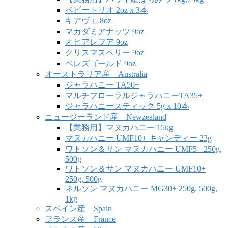
ベビートリオ 2oz x 3本
キアヴェ 8oz
マカダミアナッツ 9oz
オヒアレフア 9oz
クリスマスベリー 9oz
ペレズゴールド 9oz
オーストラリア産 Australia
ジャラハニー TA50+
マルチフローラルジャラハニーTA35+
ジャラハニースティック 5g x 10本
ニュージーランド産 Newzealand
【業務用】マヌカハニー 15kg
マヌカハニー UMF10+ キャンディー 23g
ワトソン＆サン マヌカハニー UMF5+ 250g,
500g
ワトソン＆サン マヌカハニー UMF10+
250g, 500g
ネルソン マヌカハニー MG30+ 250g, 500g,
1kg
スペイン産 Spain
フランス産 France