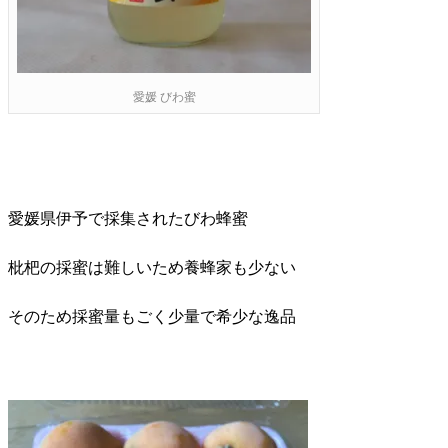
愛媛 びわ蜜
愛媛県伊予で採集されたびわ蜂蜜
枇杷の採蜜は難しいため養蜂家も少ない
そのため採蜜量もごく少量で希少な逸品