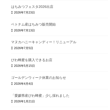
ベビートリオ 2oz x 3本
キアヴェ 8oz
はちみつフェスタ2026出店
マカダミアナッツ 9oz
オヒアレフア 9oz
2026年7月23日
クリスマスベリー 9oz
ペレズゴールド 9oz
ベトナム産はちみつ販売開始
ジャラハニー TA50+
2026年7月13日
マルチフローラルジャラハニー
TA35+
ジャラハニースティック 5g x 10本
マヌカハニーキャンディー！リニューアル
2026年7月5日
【業務用】マヌカハニー 15kg
マヌカハニー UMF10+ キャンディー
23g
びわ蜂蜜を購入できるお店
ワトソン＆サン マヌカハニー UMF5+
2026年5月15日
250g, 500g
ワトソン＆サン マヌカハニー UMF10+
250g, 500g
ゴールデンウィーク休業のお知らせ
ネルソン マヌカハニー MG30+ 250g,
500g, 1kg
2026年4月4日
「愛媛県産びわ蜂蜜」少し採れました
2026年1月21日