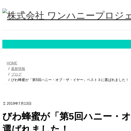
コ
ナ
ン
ビ
テ
ゲ
ン
ー
ツ
シ
へ
ョ
ス
ン
キ
に
ッ
移
プ
動
HOME
最新情報
ブログ
びわ蜂蜜が「第5回ハニー・オブ・ザ・イヤー」ベスト３に選ばれました！
2019年7月13日
びわ蜂蜜が「第5回ハニー・
選ばれました！