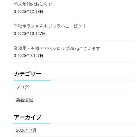
年末年始のお知らせ
【業務用】焦がし蜂蜜 1kg
【業務用】焦がし蜂蜜 20kg
2025年12月8日
【医薬部外品】プロポリスハミガキ
80g
千秋ホランさんもジャラハニー好き！
プロポリスキャンディー 100g
2025年10月27日
プロポリススプレー 20ml
メープルシロップ Canada
業務用・有機アガベシロップ25kgございます
【業務用】メープルシロップ 5L／約
6.6kg
2025年9月27日
【業務用】メープルシロップ
1.25kg
【業務用】メープルシロップ 2.5kg
カテゴリー
オーガニックメープルシロップ
312g
【業務用】メープルシュガー 1kg
ブログ
【業務用】メープルシュガー 10kg
メープルシュガー 顆粒 170g
有機アガベシロップ Mexico
新着情報
【業務用】有機アガベシロップ ステ
ィック 7g x 400本
有機アガベシロップ スティック
アーカイブ
7gx20本
2026年7月