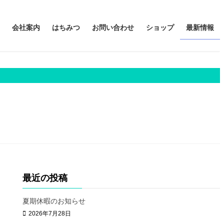
会社案内
はちみつ
お問い合わせ
ショップ
最新情報
【業務用】びわ 500g
【業務用】みかん 500g
【業務用】野の花 500g
【業務用】野の花蜜 24kg
びわ 180g
みかん 180g
野の花 180g
国産アカシヤ蜂蜜100g, 2.5kg
国産さくら蜂蜜 100g, 2.5kg
国産りんご蜂蜜 100g, 2.5kg
国産とち蜂蜜 100g, 2.5kg
国産みかん蜂蜜 100g, 2.5kg
国産くり蜂蜜 100g, 2.5kg
最近の投稿
国産れんげ蜂蜜 1kg, 24kg
国産百花蜂蜜 1kg, 25kg
夏期休暇のお知らせ
【業務用】ハワイ産はちみつ
2026年7月28日
1kg,25kg