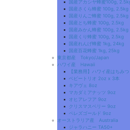
国産アカシヤ蜂蜜100g, 2.5k
国産さくら蜂蜜 100g, 2.5kg
国産りんご蜂蜜 100g, 2.5kg
国産とち蜂蜜 100g, 2.5kg
国産みかん蜂蜜 100g, 2.5kg
国産くり蜂蜜 100g, 2.5kg
国産れんげ蜂蜜 1kg, 24kg
国産百花蜂蜜 1kg, 25kg
東京都産 Tokyo/Japan
ハワイ産 Hawaii
【業務用】ハワイ産はちみつ 1k
ベビートリオ 2oz x 3本
キアヴェ 8oz
マカダミアナッツ 9oz
オヒアレフア 9oz
クリスマスベリー 9oz
ペレズゴールド 9oz
オーストラリア産 Australia
ジャラハニー TA50+