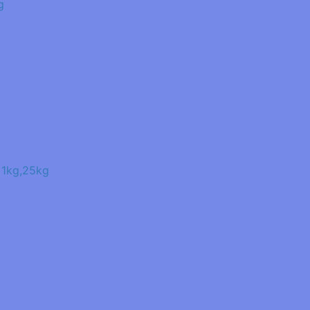
g
g,25kg