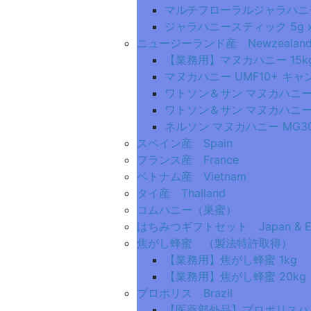
マルチフローラルジャラハニー
ジャラハニースティック 5g x
ニュージーランド産 Newzealan
【業務用】マヌカハニー 15k
マヌカハニー UMF10+ キャ
ワトソン＆サン マヌカハニー UM
ワトソン＆サン マヌカハニー UMF
ネルソン マヌカハニー MG30+ 2
スペイン産 Spain
フランス産 France
ベトナム産 Vietnam
タイ産 Thailand
コムハニー（巣蜜）
はちみつギフトセット Japan & 
焦がし蜂蜜 （製法特許取得）
【業務用】焦がし蜂蜜 1kg
【業務用】焦がし蜂蜜 20kg
プロポリス Brazil
【医薬部外品】プロポリスハミ