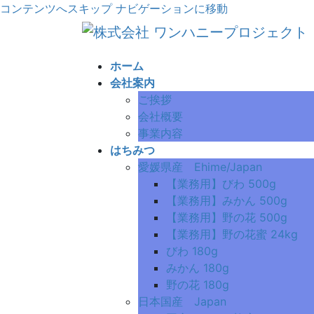
コンテンツへスキップ
ナビゲーションに移動
ホーム
会社案内
ご挨拶
会社概要
事業内容
はちみつ
愛媛県産 Ehime/Japan
【業務用】びわ 500g
【業務用】みかん 500g
【業務用】野の花 500g
【業務用】野の花蜜 24kg
びわ 180g
みかん 180g
野の花 180g
日本国産 Japan