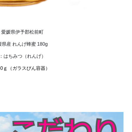
：愛媛県伊予郡松前町
県産 れんげ蜂蜜 180g
：はちみつ（れんげ）
80ｇ（ガラスびん容器）