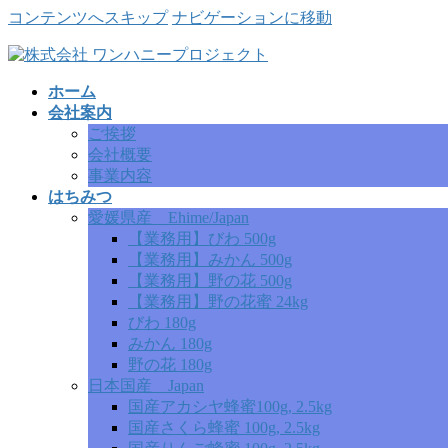
コンテンツへスキップ
ナビゲーションに移動
ホーム
会社案内
ご挨拶
会社概要
事業内容
はちみつ
愛媛県産 Ehime/Japan
【業務用】びわ 500g
【業務用】みかん 500g
【業務用】野の花 500g
【業務用】野の花蜜 24kg
びわ 180g
みかん 180g
野の花 180g
日本国産 Japan
国産アカシヤ蜂蜜100g, 2.5kg
国産さくら蜂蜜 100g, 2.5kg