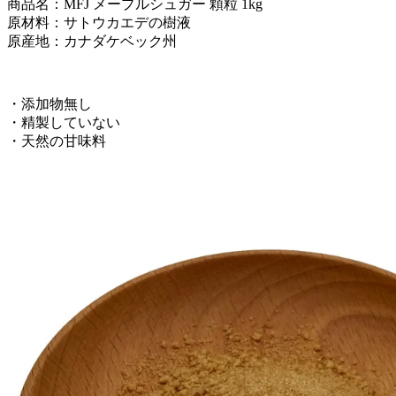
商品名：MFJ メープルシュガー 顆粒 1kg
原材料：サトウカエデの樹液
原産地：カナダケベック州
・添加物無し
・精製していない
・天然の甘味料