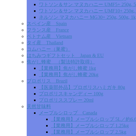
ワトソン＆サン マヌカハニー UMF5+ 250g, 5
ワトソン＆サン マヌカハニー UMF10+ 250g, 5
ネルソン マヌカハニー MG30+ 250g, 500g, 1k
スペイン産 Spain
フランス産 France
ベトナム産 Vietnam
タイ産 Thailand
コムハニー（巣蜜）
はちみつギフトセット Japan & EU
焦がし蜂蜜 （製法特許取得）
【業務用】焦がし蜂蜜 1kg
【業務用】焦がし蜂蜜 20kg
プロポリス Brazil
【医薬部外品】プロポリスハミガキ 80g
プロポリスキャンディー 100g
プロポリススプレー 20ml
天然甘味料
メープルシロップ Canada
【業務用】メープルシロップ 5L／約6.6
【業務用】メープルシロップ 1.25kg
【業務用】メープルシロップ 2.5kg