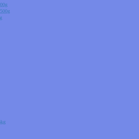
00g
00g
g
kg