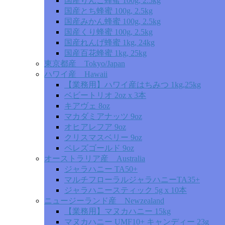
国産りんご蜂蜜 100g, 2.5kg
国産とち蜂蜜 100g, 2.5kg
国産みかん蜂蜜 100g, 2.5kg
国産くり蜂蜜 100g, 2.5kg
国産れんげ蜂蜜 1kg, 24kg
国産百花蜂蜜 1kg, 25kg
東京都産 Tokyo/Japan
ハワイ産 Hawaii
【業務用】ハワイ産はちみつ 1kg,25kg
ベビートリオ 2oz x 3本
キアヴェ 8oz
マカダミアナッツ 9oz
オヒアレフア 9oz
クリスマスベリー 9oz
ペレズゴールド 9oz
オーストラリア産 Australia
ジャラハニー TA50+
マルチフローラルジャラハニーTA35+
ジャラハニースティック 5g x 10本
ニュージーランド産 Newzealand
【業務用】マヌカハニー 15kg
マヌカハニー UMF10+ キャンディー 23g